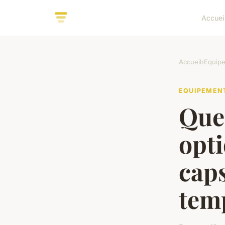
Accuei
Accueil
›
Equip
EQUIPEMEN
Quel
opti
caps
tem