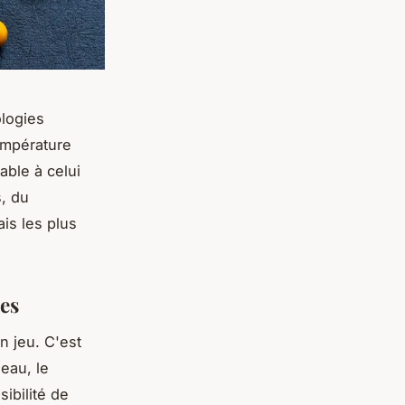
ologies
empérature
able à celui
s, du
ais les plus
les
n jeu. C'est
'eau, le
sibilité de