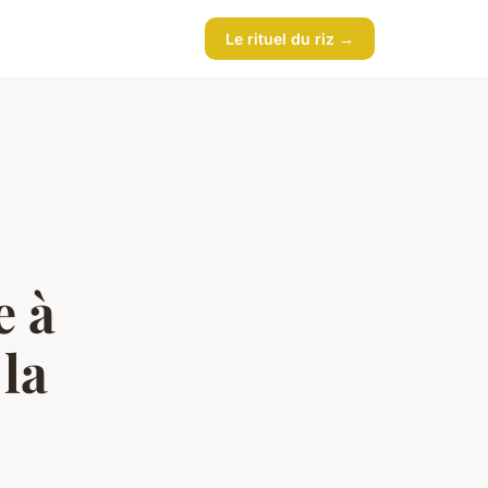
Le rituel du riz →
e à
 la