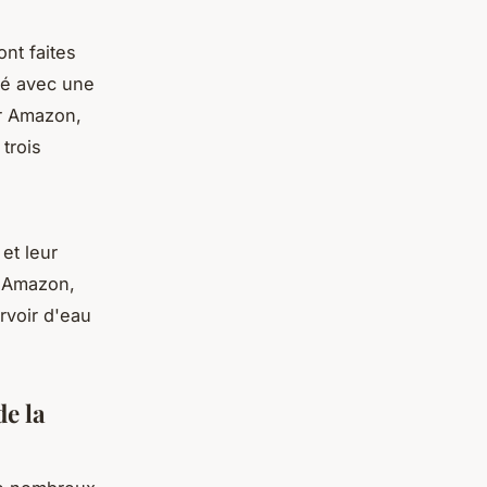
nt faites
fé avec une
r Amazon,
 trois
et leur
r Amazon,
rvoir d'eau
de la