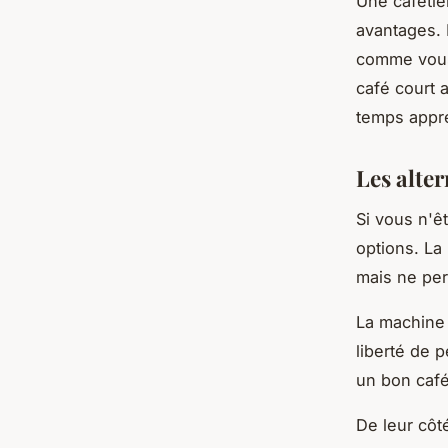
Une cafetiè
avantages. 
comme vous 
café court 
temps appré
Les alter
Si vous n'ê
options. La
mais ne per
La machine 
liberté de p
un bon café
De leur côt