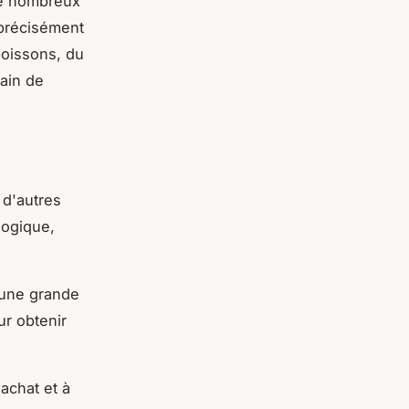
de nombreux
 précisément
boissons, du
gain de
 d'autres
logique,
 une grande
ur obtenir
achat et à