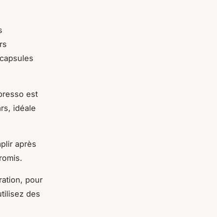
s
rs
 capsules
xpresso est
rs, idéale
plir après
romis.
ration, pour
tilisez des